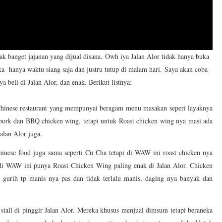
ak banget jajanan yang dijual disana.
Owh iya Jalan Alor tidak hanya buka
ka hanya waktu siang saja dan justru tutup di malam hari.
Saya akan coba
a beli di Jalan Alor, dan enak. Berikut listnya:
Chinese restaurant yang mempunyai beragam menu masakan seperi layaknya
 pork dan BBQ chicken wing, tetapi untuk Roast chicken wing nya masi ada
Jalan Alor juga.
hinese food juga sama seperti Cu Cha tetapi di WAW ini roast chicken nya
di WAW ini punya Roast Chicken Wing paling enak di Jalan Alor. Chicken
 gurih tp manis nya pas dan tidak terlalu manis, daging nya banyak dan
 stall di pinggir Jalan Alor. Mereka khusus menjual dimsum tetapi beraneka