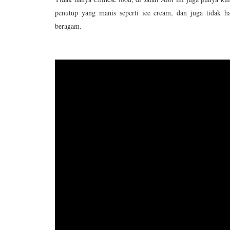
penutup yang manis seperti ice cream, dan juga tidak h
beragam.