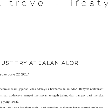
UST TRY AT JALAN ALOR
sday, June 22, 2017
macam-macam jajanan khas Malaysia bernama Jalan Alor. Banyak restaurant
tempat duduknya sampai memakan setegah jalan, dan banyak dari mereka
g yang lewat.
liner lain yang lengkap mulai dari camilan, makanan berat sampai makanan