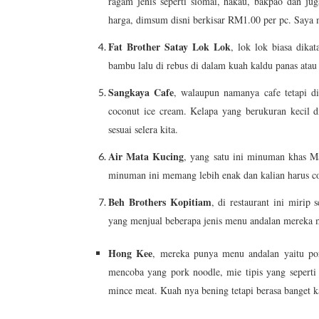
ragam jenis seperti siomai, hakau, bakpao dan jug
harga, dimsum disni berkisar RM1.00 per pc. Saya
Fat Brother Satay Lok Lok
, lok lok biasa dika
bambu lalu di rebus di dalam kuah kaldu panas atau 
Sangkaya Cafe
, walaupun namanya cafe tetapi d
coconut ice cream. Kelapa yang berukuran kecil d
sesuai selera kita.
Air Mata Kucing
, yang satu ini minuman khas Ma
minuman ini memang lebih enak dan kalian harus c
Beh Brothers Kopitiam
, di restaurant ini mirip 
yang menjual beberapa jenis menu andalan mereka 
Hong Kee
, mereka punya menu andalan yaitu po
mencoba yang pork noodle, mie tipis yang seperti b
mince meat. Kuah nya bening tetapi berasa banget k