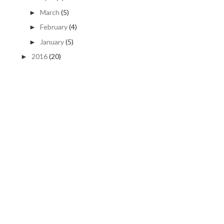
March
(5)
►
February
(4)
►
January
(5)
►
2016
(20)
►