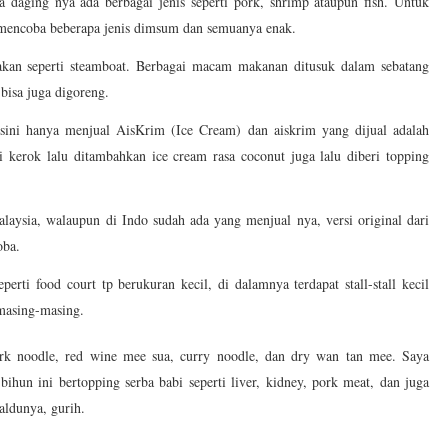
a daging nya ada berbagai jenis seperti pork, shrimp ataupun fish. Untuk
 mencoba beberapa jenis dimsum dan semuanya enak.
takan seperti steamboat. Berbagai macam makanan ditusuk dalam sebatang
bisa juga digoreng.
isini hanya menjual AisKrim (Ice Cream) dan aiskrim yang dijual adalah
i kerok lalu ditambahkan ice cream rasa coconut juga lalu diberi topping
laysia, walaupun di Indo sudah ada yang menjual nya, versi original dari
oba.
seperti food court tp berukuran kecil, di dalamnya terdapat stall-stall kecil
masing-masing.
rk noodle, red wine mee sua, curry noodle, dan dry wan tan mee. Saya
ihun ini bertopping serba babi seperti liver, kidney, pork meat, dan juga
aldunya, gurih.