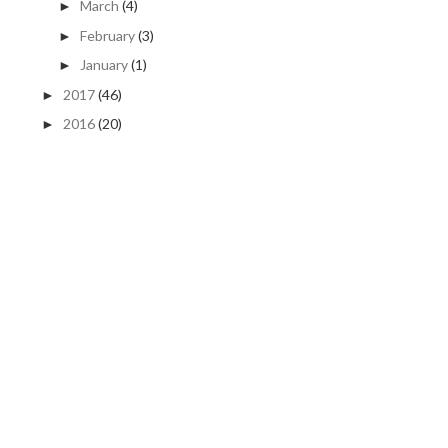
March
(4)
►
February
(3)
►
January
(1)
►
2017
(46)
►
2016
(20)
►