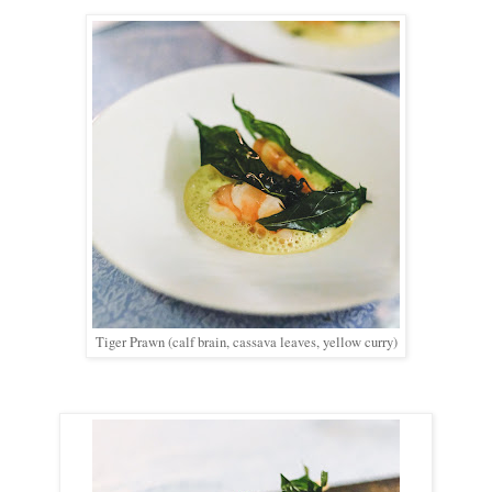
Tiger Prawn (calf brain, cassava leaves, yellow curry)