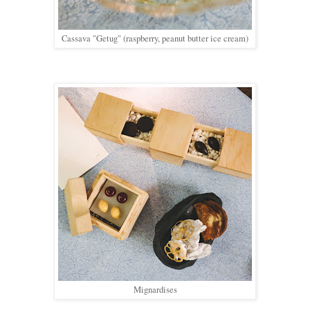
Cassava "Getug" (raspberry, peanut butter ice cream)
Mignardises