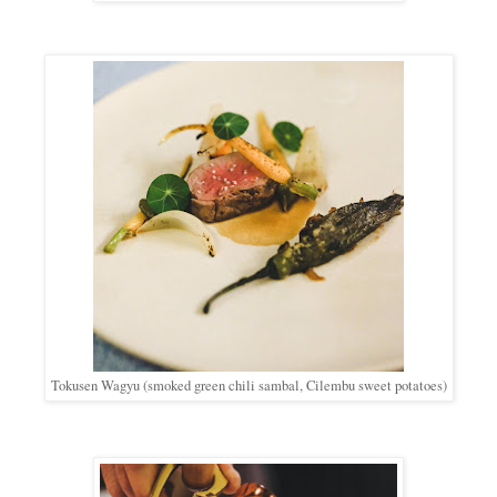
Tokusen Wagyu (smoked green chili sambal, Cilembu sweet potatoes)