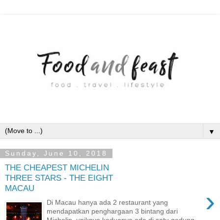
▼
Sunday, June 10, 2018
THE CHEAPEST MICHELIN
THREE STARS - THE EIGHT
MACAU
›
Di Macau hanya ada 2 restaurant yang
mendapatkan penghargaan 3 bintang dari
Michelin, uniknya keduanya ada di satu gedung