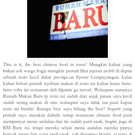
This is it, the best chinese food in town! Mungkin kalian yang
bukan asli warga Jogja mungkin pernah lihat jejeran mobil di depan
sebuah resto kecil dekat per-tiga-an flyover Lempuyangan, kalau
kalian belom pernah nyobain makan di resto ini kalian harus buru-
buru coba ini restaurant deh dijamin ga nyesel. Walaupun namanya
Rumah Makan Baru tp resto ini sudah dari sejak jaman saya kecil
sudah sering makan di sini, walaupun saya tidak tau pasti kapan
resto ini berdiri. Kenapa bisa saya bilang the best? Seperti yang
pernah saya utarakan dahulu setiap restaurant chinese food pasti
mempunyai menu andalan dan itu sudah pasti enak, begitu juga di
RM Baru ini, tetapi mereka selain menu andalan mereka punya
banyak menu lain yang enak-enak, yah ibaratnya begini, si resto A