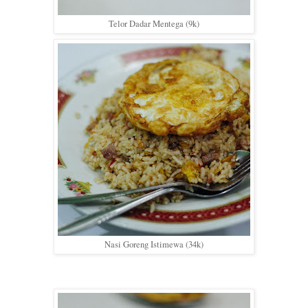
Telor Dadar Mentega (9k)
Nasi Goreng Istimewa (34k)