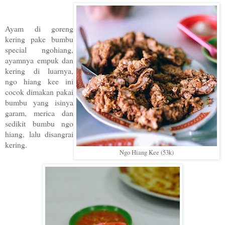
Ayam di goreng
kering pake bumbu
special ngohiang,
ayamnya empuk dan
kering di luarnya,
ngo hiang kee ini
cocok dimakan pakai
bumbu yang isinya
garam, merica dan
sedikit bumbu ngo
hiang, lalu disangrai
kering.
Ngo Hiang Kee (53k)