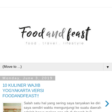
▼
Monday, June 3, 2019
10 KULINER WAJIB
YOGYAKARTA VERSI
FOODANDFEAST!!
›
Salah satu hal yang sering saya tanyakan ke diri
saya sendiri waktu mengunjungi ke suatu daerah
adalah harus makan apa sih di daerah itu?...