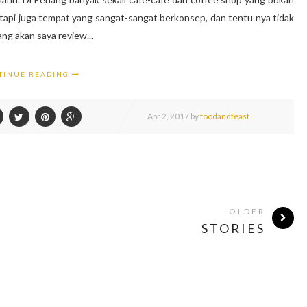
pi juga tempat yang sangat-sangat berkonsep, dan tentu nya tidak
ng akan saya review...
TINUE READING
Apr
2,
2017 by
foodandfeast
OLDER
STORIES