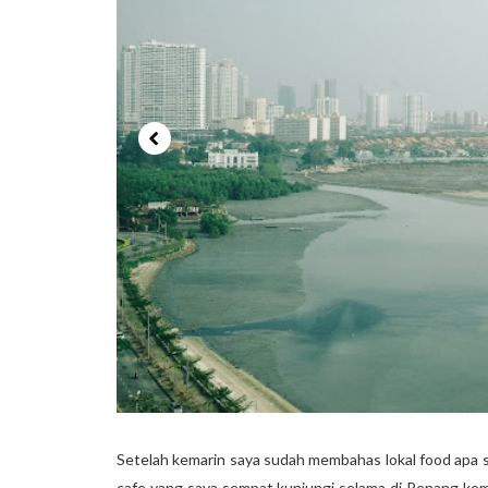
Setelah kemarin saya sudah membahas lokal food apa 
cafe yang saya sempat kunjungi selama di Penang kem