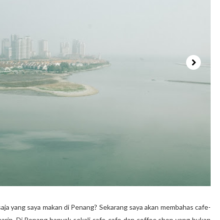
saja yang saya makan di Penang? Sekarang saya akan membahas cafe-
arin. Di Penang banyak sekali cafe-cafe dan coffee shop yang bukan